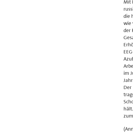
Mit 
russ
die 
wie 
der 
Gesa
Erhö
EEG-
Azub
Arbe
im J
Jahr
Der 
trag
Scho
hält
zum 
(Anm