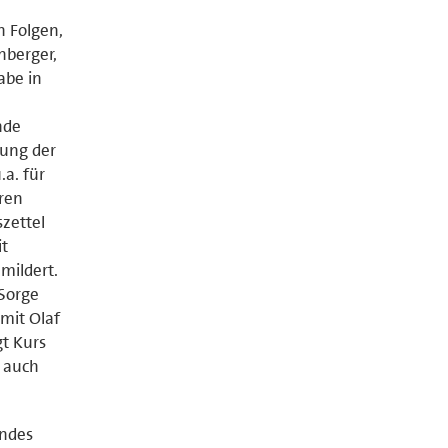
n Folgen,
nberger,
abe in
nde
hung der
a. für
ren
zettel
it
mildert.
 Sorge
 mit Olaf
gt Kurs
e auch
andes