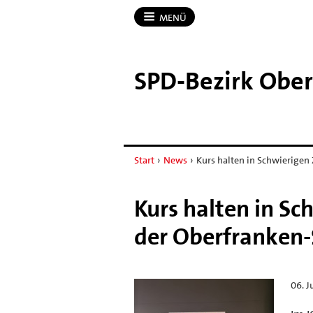
MENÜ
SPD-​Bezirk Obe
Start
›
News
›
Kurs halten in Schwierigen 
Kurs halten in Sc
der Oberfranken-
06. J