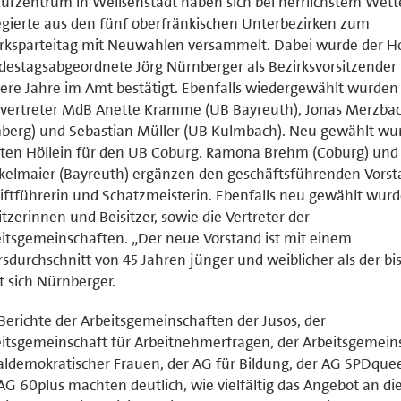
urzentrum in Weißenstadt haben sich bei herrlichstem Wett
gierte aus den fünf oberfränkischen Unterbezirken zum
rksparteitag mit Neuwahlen versammelt. Dabei wurde der H
estagsabgeordnete Jörg Nürnberger als Bezirksvorsitzender 
ere Jahre im Amt bestätigt. Ebenfalls wiedergewählt wurden
lvertreter MdB Anette Kramme (UB Bayreuth), Jonas Merzba
erg) und Sebastian Müller (UB Kulmbach). Neu gewählt wur
ten Höllein für den UB Coburg. Ramona Brehm (Coburg) und 
elmaier (Bayreuth) ergänzen den geschäftsführenden Vorst
iftführerin und Schatzmeisterin. Ebenfalls neu gewählt wurd
itzerinnen und Beisitzer, sowie die Vertreter der
itsgemeinschaften. „Der neue Vorstand ist mit einem
rsdurchschnitt von 45 Jahren jünger und weiblicher als der bis
t sich Nürnberger.
Berichte der Arbeitsgemeinschaften der Jusos, der
itsgemeinschaft für Arbeitnehmerfragen, der Arbeitsgemein
aldemokratischer Frauen, der AG für Bildung, der AG SPDque
AG 60plus machten deutlich, wie vielfältig das Angebot an di