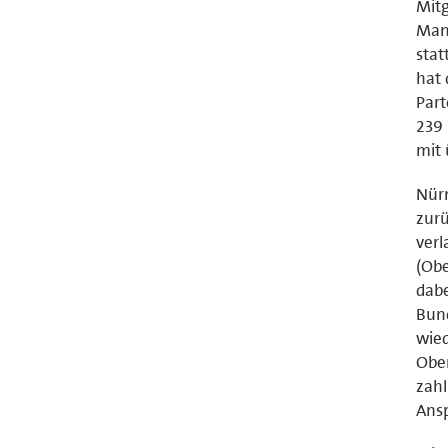
Mitg
Manc
stat
hat 
Part
239 
mit 
Nürn
zurü
verl
(Obe
dabe
Bund
wied
Ober
zahl
Ansp