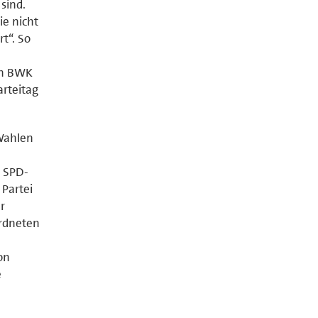
sind.
e nicht
rt“. So
en BWK
arteitag
 Wahlen
s SPD-
 Partei
r
ordneten
on
e