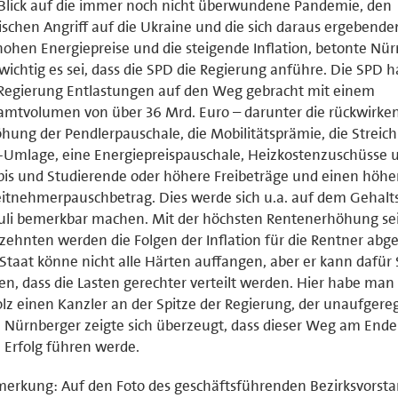
Blick auf die immer noch nicht überwundene Pandemie, den
ischen Angriff auf die Ukraine und die sich daraus ergebende
hohen Energiepreise und die steigende Inflation, betonte Nür
wichtig es sei, dass die SPD die Regierung anführe. Die SPD h
Regierung Entlastungen auf den Weg gebracht mit einem
mtvolumen von über 36 Mrd. Euro – darunter die rückwirke
hung der Pendlerpauschale, die Mobilitätsprämie, die Streic
Umlage, eine Energiepreispauschale, Heizkostenzuschüsse u.
is und Studierende oder höhere Freibeträge und einen höhe
itnehmerpauschbetrag. Dies werde sich u.a. auf dem Gehalts
uli bemerkbar machen. Mit der höchsten Rentenerhöhung se
zehnten werden die Folgen der Inflation für die Rentner abge
Staat könne nicht alle Härten auffangen, aber er kann dafür
en, dass die Lasten gerechter verteilt werden. Hier habe man
lz einen Kanzler an der Spitze der Regierung, der unaufgere
. Nürnberger zeigte sich überzeugt, dass dieser Weg am End
Erfolg führen werde.
erkung: Auf den Foto des geschäftsführenden Bezirksvorst