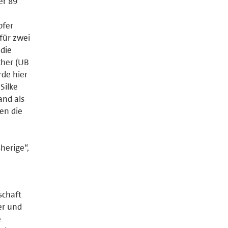
er 89
ofer
für zwei
 die
cher (UB
de hier
Silke
and als
en die
herige“,
schaft
er und
e