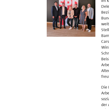
Im K
Dele
Bezi
Bund
weit
Stel
Bamb
Cars
Wink
Schr
Beis
Arbe
Alte
freu
Die 
Arbe
sozi
der 