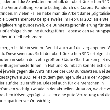
lieder und die Aktivitäten innerhalb der oberfränkischen SPD 
he Veranstaltung konnte bedingt durch die Corona-Pandemi
tfinden. In vielen Fällen habe man die Arbeit daher „digitalisie
die OberfrankenSPD beispielsweise im Februar 2021 als erste
eigliederung bundesweit, die Bundestagsnominierung für d
Hof erfolgreich online durchgeführt – ebenso den Reihungsp
über 100 Teil-neh¬mern.
berger blickte in seinem Bericht auch auf die vergangenen
ck. Diese seien aus Sicht der oberfränkischen SPD erfolgreich
aufen: in sieben der zehn größten Städte Oberfranken gibt e
r-)BürgermeisterInnen. In Hof und Kulmbach konnte sich die
i jeweils gegen die Amtsinhaber der CSU durchsetzen. Bei de
estagswahl 2021 sei es zudem gelungen, die Zahl der Abge
er auf drei zu erhöhen. Dies sei auch für die Menschen in
franken wichtig. Gerade in der aktuellen Situation, welche v
reichen Krisen geprägt ist, seien eine gute Vertretung und di
rechpartner vor Ort wichtig.